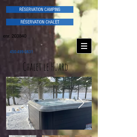
RÉSERVATION CAMPING
RÉSERVATION CHALET
enr. 203840
450-499-0831
Chalet le Huard